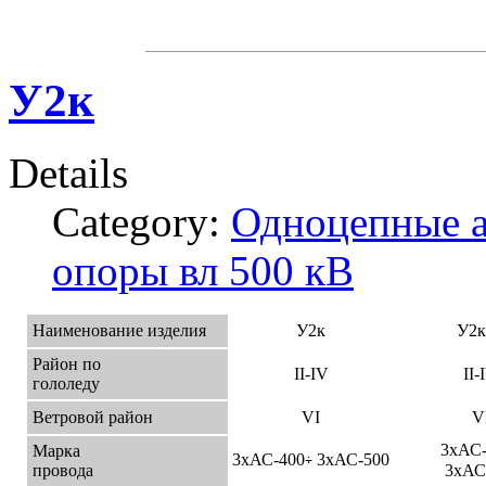
У2к
Details
Category:
Одноцепные а
опоры вл 500 кВ
Наименование изделия
У2к
У2к
Район по
II-IV
II-
гололеду
Ветровой район
VI
V
3хАС-
Марка
3хАС-400
3хАС-500
÷
провода
3хАС