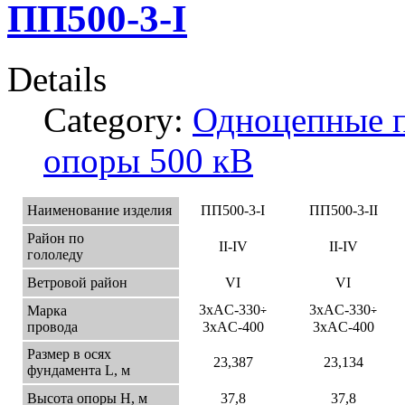
ПП500-3-I
Details
Category:
Одноцепные 
опоры 500 кВ
Наименование изделия
ПП500-3-I
ПП500-3-II
Район по
II-IV
II-IV
гололеду
Ветровой район
VI
VI
3xAC-330
3xAC-330
Марка
÷
÷
провода
3xAC-400
3xAC-400
Размер в осях
23,387
23,134
фундамента L, м
Высота опоры Н, м
37,8
37,8