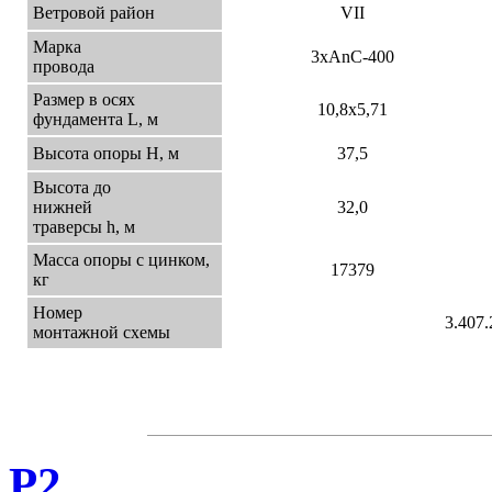
Ветровой район
VII
Марка
3хАnС-400
провода
Размер в осях
10,8х5,71
фундамента L, м
Высота опоры Н, м
37,5
Высота до
нижней
32,0
траверсы h, м
Масса опоры с цинком,
17379
кг
Номер
3.407.
монтажной схемы
Р2