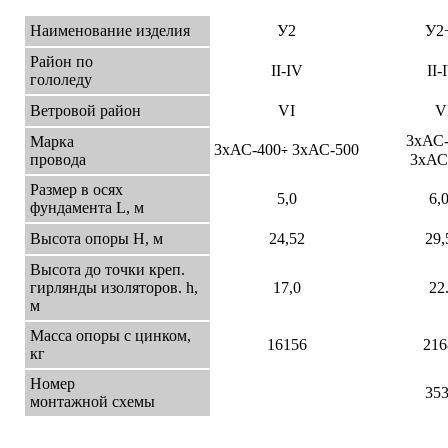
Наименование изделия
У2
У2
Район по
II-IV
II-
гололеду
Ветровой район
VI
V
3хАС-
Марка
3хАС-400
3хАС-500
÷
провода
3хАС
Размер в осях
5,0
6,
фундамента L, м
Высота опоры Н, м
24,52
29,
Высота до точки креп.
гирлянды изоляторов. h,
17,0
22
м
Масса опоры с цинком,
16156
216
кг
Номер
35
монтажной схемы