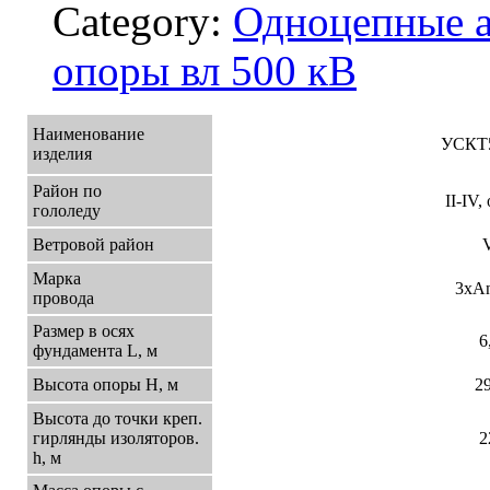
Category:
Одноцепные а
опоры вл 500 кВ
Наименование
УСКТ5
изделия
Район по
II-IV
гололеду
Ветровой район
V
Марка
3хА
провода
Размер в осях
6
фундамента L, м
Высота опоры Н, м
29
Высота до точки креп.
гирлянды изоляторов.
2
h, м