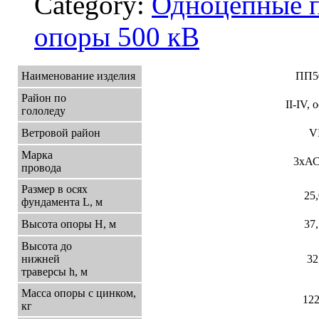
Category:
Одноцепные 
опоры 500 кВ
Наименование изделия
ПП5
Район по
II-IV,
гололеду
Ветровой район
V
Марка
3хАС
провода
Размер в осях
25
фундамента L, м
Высота опоры Н, м
37
Высота до
нижней
32
траверсы h, м
Масса опоры с цинком,
12
кг