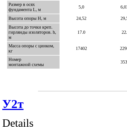
Размер в осях
5,0
6,0
фундамента L, м
Высота опоры Н, м
24,52
29,
Высота до точки креп.
гирлянды изоляторов. h,
17.0
22
м
Масса опоры с цинком,
17402
229
кг
Номер
35
монтажной схемы
У2т
Details