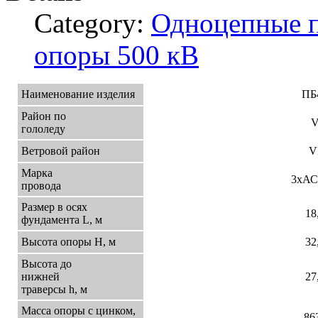
Category:
Одноцепные 
опоры 500 кВ
Наименование изделия
ПБ
Район по
гололеду
Ветровой район
V
Марка
3xАС
провода
Размер в осях
18
фундамента L, м
Высота опоры Н, м
32
Высота до
нижней
27
траверсы h, м
Масса опоры с цинком,
86