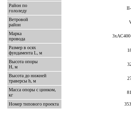
Район по
II
гололеду
Ветровой
район
Марка
3хАС400
провода
Размер в осях
1
фундамента L, м
Высота опоры
3
Н, м
Высота до нижней
2
траверсы h, м
Масса опоры с цинком,
8
кг
Номер типового проекта
35