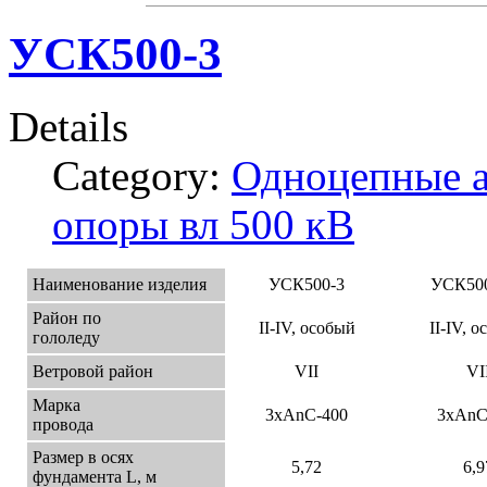
УСК500-3
Details
Category:
Одноцепные а
опоры вл 500 кВ
Наименование изделия
УСК500-3
УСК50
Район по
II-IV, особый
II-IV, 
гололеду
Ветровой район
VII
VI
Марка
3хАnС-400
3хАnС
провода
Размер в осях
5,72
6,9
фундамента L, м