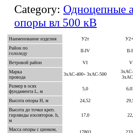
Category:
Одноцепные а
опоры вл 500 кВ
Наименование изделия
У2т
У2+
Район по
II-IV
II-
гололеду
Ветровой район
VI
V
3xАС-
Марка
3xАС-400
3хАС-500
÷
провода
3хАС
Размер в осях
5,0
6,0
фундамента L, м
Высота опоры Н, м
24,52
29,
Высота до точки креп.
гирлянды изоляторов. h,
17,0
22
м
Масса опоры с цинком,
17803
233