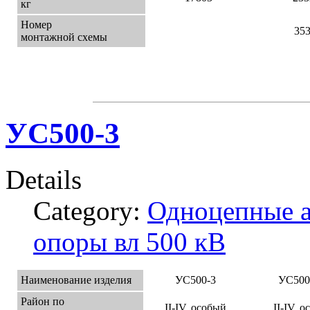
кг
Номер
35
монтажной схемы
УС500-3
Details
Category:
Одноцепные а
опоры вл 500 кВ
Наименование изделия
УС500-3
УС500
Район по
II-IV, особый
II-IV, 