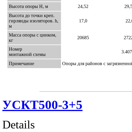
Высота опоры Н, м
24,52
29,
Высота до точки креп.
гирлянды изоляторов. h,
17,0
22,
м
Масса опоры с цинком,
20685
272
кг
Номер
3.407
монтажной схемы
Примечание
Опоры для районов с загрязненно
УСКТ500-3+5
Details