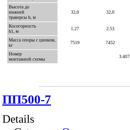
Высота до
нижней
32,0
32,0
траверсы h, м
Косогорность
1.27
2.53
h1, м
Масса опоры с цинком,
7519
7452
кг
Номер
3.407
монтажной схемы
ПП500-7
Details