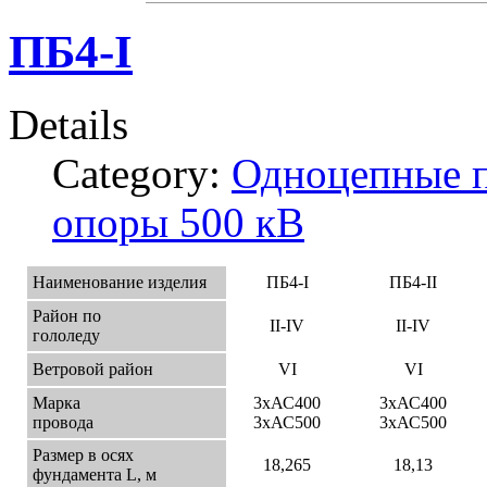
ПБ4-I
Details
Category:
Одноцепные 
опоры 500 кВ
Наименование изделия
ПБ4-I
ПБ4-II
Район по
II-IV
II-IV
гололеду
Ветровой район
VI
VI
Марка
3хАС400
3хАС400
провода
3хАС500
3хАС500
Размер в осях
18,265
18,13
фундамента L, м