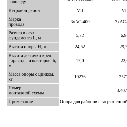
гололеду
Ветровой район
VII
VI
Марка
3хАС-400
3хАС-
провода
Размер в осях
5,72
6,9
фундамента L, м
Высота опоры Н, м
24,52
29,
Высота до точки креп.
гирлянды изоляторов. h,
17,0
22,
м
Масса опоры с цинком,
19236
257
кг
Номер
3.407
монтажной схемы
Примечание
Опора для районов с загрязненно