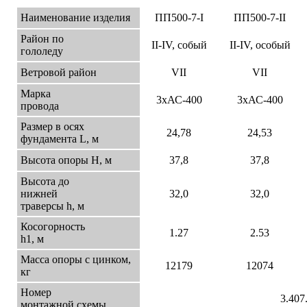
Наименование изделия
ПП500-7-I
ПП500-7-II
Район по
II-IV, собый
II-IV, особый
гололеду
Ветровой район
VII
VII
Марка
3xАС-400
3xАС-400
провода
Размер в осях
24,78
24,53
фундамента L, м
Высота опоры Н, м
37,8
37,8
Высота до
нижней
32,0
32,0
траверсы h, м
Косогорность
1.27
2.53
h1, м
Масса опоры с цинком,
12179
12074
кг
Номер
3.407
монтажной схемы