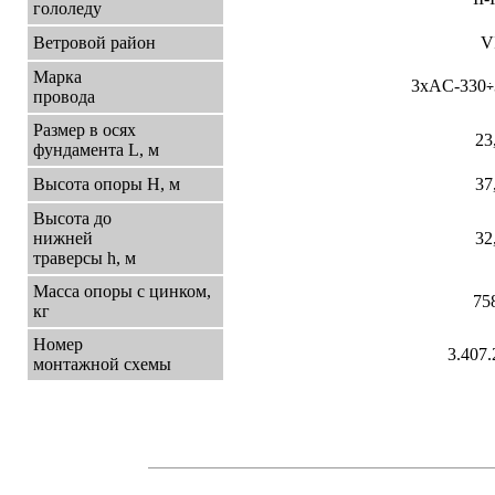
гололеду
Ветровой район
V
Марка
3xAC-330
÷
провода
Размер в осях
23
фундамента L, м
Высота опоры Н, м
37
Высота до
нижней
32
траверсы h, м
Масса опоры с цинком,
75
кг
Номер
3.407.
монтажной схемы