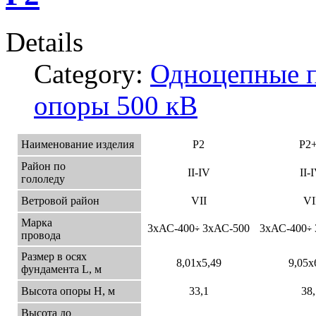
Details
Category:
Одноцепные 
опоры 500 кВ
Наименование изделия
Р2
Р2
Район по
II-IV
II-
гололеду
Ветровой район
VII
VI
Марка
3хАС-400
3хАС-500
3хАС-400
÷
÷
провода
Размер в осях
8,01х5,49
9,05х
фундамента L, м
Высота опоры Н, м
33,1
38,
Высота до